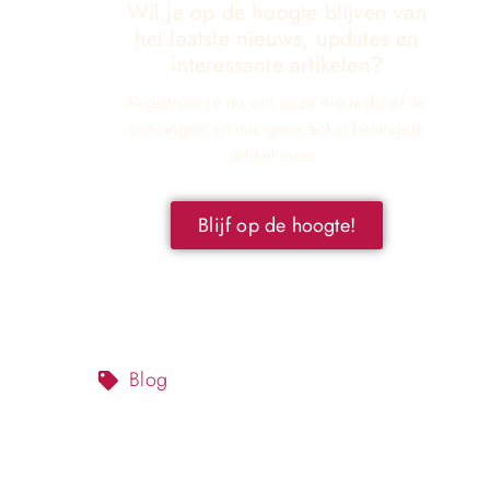
Wil je op de hoogte blijven van
het laatste nieuws, updates en
interessante artikelen?
Registreer je nu om onze nieuwsbrief te
ontvangen en mis geen enkel belangrijk
artikel meer.
Blijf op de hoogte!
Blog