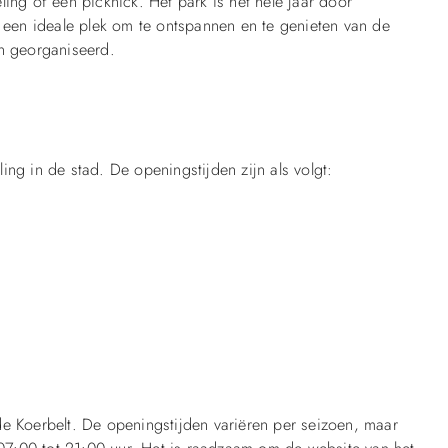
ing of een picknick. Het park is het hele jaar door
s een ideale plek om te ontspannen en te genieten van de
en georganiseerd.
lling in de stad. De openingstijden zijn als volgt:
de Koerbelt. De openingstijden variëren per seizoen, maar