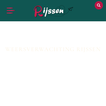
WEERSVERWACHTING RIJSSEN
Op onze weersverwachting pagina bieden we u
de meest nauwkeurige en actuele weersinformatie.
Of u nu een uitstapje plant, buitenactiviteiten wilt
ondernemen of gewoon wilt weten wat u kunt
verwachten, onze pagina helpt u om goed
voorbereid te zijn op de weersomstandigheden.