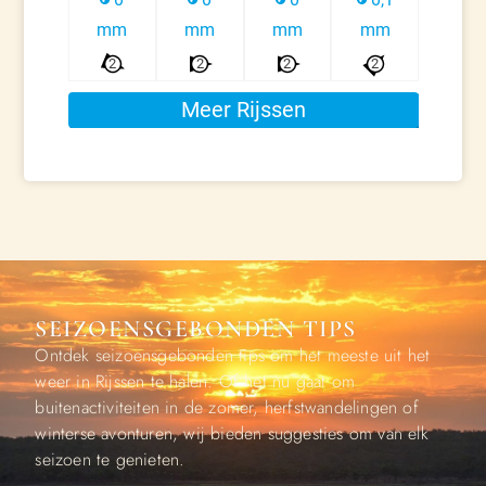
SEIZOENSGEBONDEN TIPS
Ontdek seizoensgebonden tips om het meeste uit het
weer in Rijssen te halen. Of het nu gaat om
buitenactiviteiten in de zomer, herfstwandelingen of
winterse avonturen, wij bieden suggesties om van elk
seizoen te genieten.