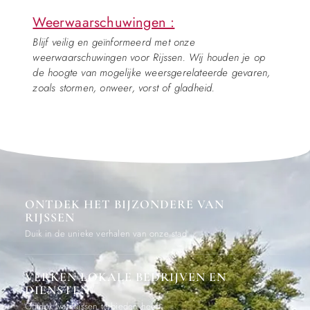
Weerwaarschuwingen :
Blijf veilig en geïnformeerd met onze
weerwaarschuwingen voor Rijssen. Wij houden je op
de hoogte van mogelijke weersgerelateerde gevaren,
zoals stormen, onweer, vorst of gladheid.
ONTDEK HET BIJZONDERE VAN
RIJSSEN
Duik in de unieke verhalen van onze stad
VERKEN LOKALE BEDRIJVEN EN
DIENSTEN
Ontdek wat Rijssen te bieden heeft