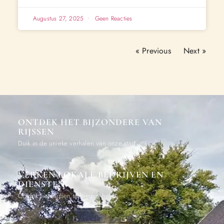
Augustus 27, 2025
Geen Reacties
« Previous
Next »
ONTDEK HET BIJZONDERE VAN
RIJSSEN
Duik in de unieke verhalen van onze stad
VERKEN LOKALE BEDRIJVEN EN
DIENSTEN
Ontdek wat Rijssen te bieden heeft