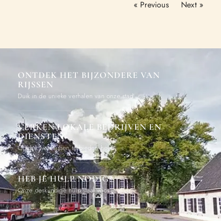
« Previous
Next »
ONTDEK HET BIJZONDERE VAN
RIJSSEN
Duik in de unieke verhalen van onze stad
VERKEN LOKALE BEDRIJVEN EN
DIENSTEN
Ontdek wat Rijssen te bieden heeft
HEB JE HULP NODIG?
Onze deskundige hulp staat voor je klaar