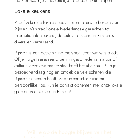
markten waar je ambachtelijke producten kunt kopen.
Lokale keukens
Proef zeker de lokale specialiteiten tijdens je bezoek aan
Rijssen. Van traditionele Nederlandse gerechten tot
internationale keukens, de culinaire scene in Rijssen is
divers en verrassend.
Rijssen is een bestemming die voor ieder wat wils biedt.
Of je nu geïnteresseerd bent in geschiedenis, natuur of
cultuur, deze charmante stad heeft het allemaal. Plan je
bezoek vandaag nog en ontdek de vele schatten die
Rijssen te bieden heeft. Voor meer informatie en
persoonlijke tips, kun je contact opnemen met onze lokale
gidsen. Veel plezier in Rijssen!
Wil je op de hoogte blijven van het