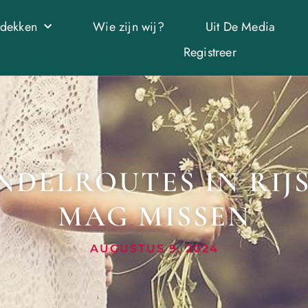
tdekken
Wie zijn wij?
Uit De Media
Registreer
DELROUTES IN RIJSS
MAG MISSEN
AUGUSTUS 9, 2024