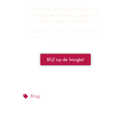
Wil je op de hoogte blijven van
het laatste nieuws, updates en
interessante artikelen?
Registreer je nu om onze nieuwsbrief te
ontvangen en mis geen enkel belangrijk
artikel meer.
Blijf op de hoogte!
Blog