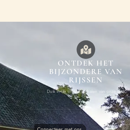
ONTDEK HET
BIJZONDERE VAN
RIJSSEN
Duik in de unieke verhalen van onze stad
Connecteer met ons