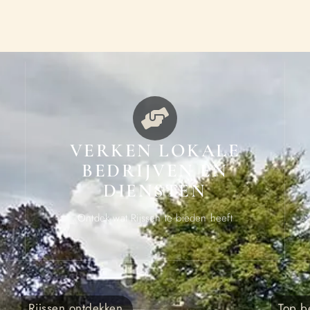
VERKEN LOKALE
BEDRIJVEN EN
DIENSTEN
Ontdek wat Rijssen te bieden heeft
Rijssen ontdekken
Top b