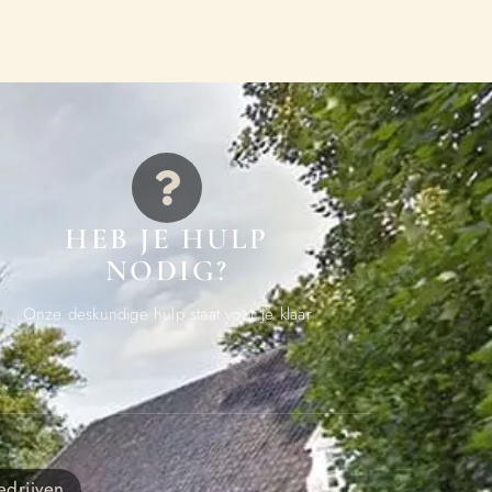
HEB JE HULP
NODIG?
Onze deskundige hulp staat voor je klaar
edrijven