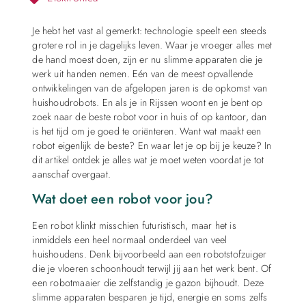
Je hebt het vast al gemerkt: technologie speelt een steeds
grotere rol in je dagelijks leven. Waar je vroeger alles met
de hand moest doen, zijn er nu slimme apparaten die je
werk uit handen nemen. Eén van de meest opvallende
ontwikkelingen van de afgelopen jaren is de opkomst van
huishoudrobots. En als je in Rijssen woont en je bent op
zoek naar de beste robot voor in huis of op kantoor, dan
is het tijd om je goed te oriënteren. Want wat maakt een
robot eigenlijk de beste? En waar let je op bij je keuze? In
dit artikel ontdek je alles wat je moet weten voordat je tot
aanschaf overgaat.
Wat doet een robot voor jou?
Een robot klinkt misschien futuristisch, maar het is
inmiddels een heel normaal onderdeel van veel
huishoudens. Denk bijvoorbeeld aan een robotstofzuiger
die je vloeren schoonhoudt terwijl jij aan het werk bent. Of
een robotmaaier die zelfstandig je gazon bijhoudt. Deze
slimme apparaten besparen je tijd, energie en soms zelfs