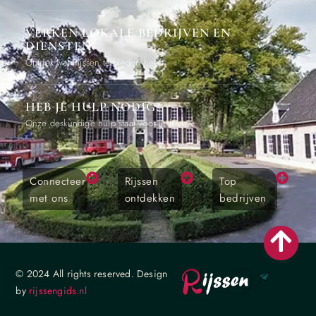
VERKEN LOKALE BEDRIJVEN EN
DIENSTEN
Ontdek wat Rijssen te bieden heeft
HEB JE HULP NODIG?
Onze deskundige hulp staat voor je klaar
Connecteer
Rijssen
Top
met ons
ontdekken
bedrijven
© 2024 All rights reserved. Design
by
rijssengids.nl