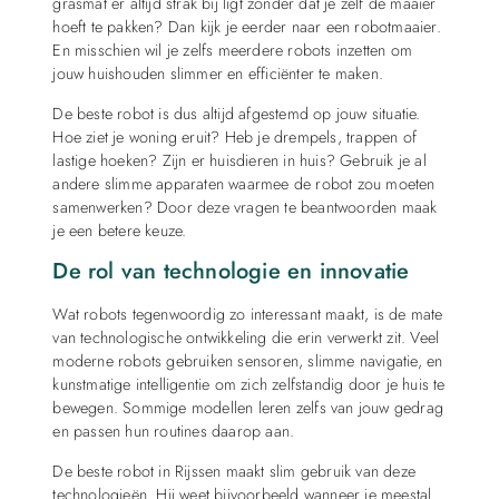
grasmat er altijd strak bij ligt zonder dat je zelf de maaier
hoeft te pakken? Dan kijk je eerder naar een robotmaaier.
En misschien wil je zelfs meerdere robots inzetten om
jouw huishouden slimmer en efficiënter te maken.
De beste robot is dus altijd afgestemd op jouw situatie.
Hoe ziet je woning eruit? Heb je drempels, trappen of
lastige hoeken? Zijn er huisdieren in huis? Gebruik je al
andere slimme apparaten waarmee de robot zou moeten
samenwerken? Door deze vragen te beantwoorden maak
je een betere keuze.
De rol van technologie en innovatie
Wat robots tegenwoordig zo interessant maakt, is de mate
van technologische ontwikkeling die erin verwerkt zit. Veel
moderne robots gebruiken sensoren, slimme navigatie, en
kunstmatige intelligentie om zich zelfstandig door je huis te
bewegen. Sommige modellen leren zelfs van jouw gedrag
en passen hun routines daarop aan.
De beste robot in Rijssen maakt slim gebruik van deze
technologieën. Hij weet bijvoorbeeld wanneer je meestal