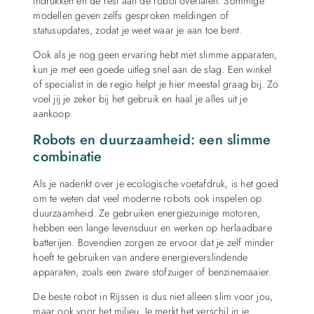
indrukken en de rest aan de robot overlaten. Sommige
modellen geven zelfs gesproken meldingen of
statusupdates, zodat je weet waar je aan toe bent.
Ook als je nog geen ervaring hebt met slimme apparaten,
kun je met een goede uitleg snel aan de slag. Een winkel
of specialist in de regio helpt je hier meestal graag bij. Zo
voel jij je zeker bij het gebruik en haal je alles uit je
aankoop.
Robots en duurzaamheid: een slimme
combinatie
Als je nadenkt over je ecologische voetafdruk, is het goed
om te weten dat veel moderne robots ook inspelen op
duurzaamheid. Ze gebruiken energiezuinige motoren,
hebben een lange levensduur en werken op herlaadbare
batterijen. Bovendien zorgen ze ervoor dat je zelf minder
hoeft te gebruiken van andere energieverslindende
apparaten, zoals een zware stofzuiger of benzinemaaier.
De beste robot in Rijssen is dus niet alleen slim voor jou,
maar ook voor het milieu. Je merkt het verschil in je