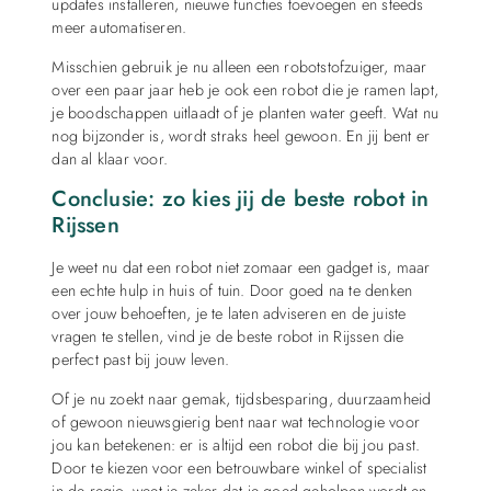
updates installeren, nieuwe functies toevoegen en steeds
meer automatiseren.
Misschien gebruik je nu alleen een robotstofzuiger, maar
over een paar jaar heb je ook een robot die je ramen lapt,
je boodschappen uitlaadt of je planten water geeft. Wat nu
nog bijzonder is, wordt straks heel gewoon. En jij bent er
dan al klaar voor.
Conclusie: zo kies jij de beste robot in
Rijssen
Je weet nu dat een robot niet zomaar een gadget is, maar
een echte hulp in huis of tuin. Door goed na te denken
over jouw behoeften, je te laten adviseren en de juiste
vragen te stellen, vind je de beste robot in Rijssen die
perfect past bij jouw leven.
Of je nu zoekt naar gemak, tijdsbesparing, duurzaamheid
of gewoon nieuwsgierig bent naar wat technologie voor
jou kan betekenen: er is altijd een robot die bij jou past.
Door te kiezen voor een betrouwbare winkel of specialist
in de regio, weet je zeker dat je goed geholpen wordt en