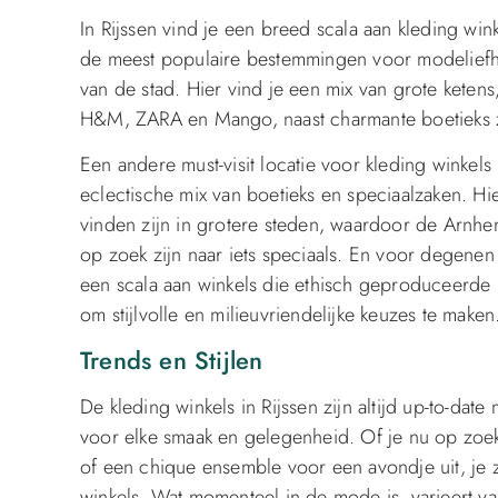
In Rijssen vind je een breed scala aan kleding wink
de meest populaire bestemmingen voor modeliefheb
van de stad. Hier vind je een mix van grote keten
H&M, ZARA en Mango, naast charmante boetieks 
Een andere must-visit locatie voor kleding winkels 
eclectische mix van boetieks en speciaalzaken. Hie
vinden zijn in grotere steden, waardoor de Arnhe
op zoek zijn naar iets speciaals. En voor degene
een scala aan winkels die ethisch geproduceerde 
om stijlvolle en milieuvriendelijke keuzes te maken
Trends en Stijlen
De kleding winkels in Rijssen zijn altijd up-to-dat
voor elke smaak en gelegenheid. Of je nu op zoek 
of een chique ensemble voor een avondje uit, je zul
winkels. Wat momenteel in de mode is, varieert va