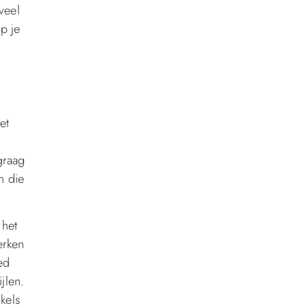
veel
p je
et
graag
n die
 het
erken
ed
jlen.
kels