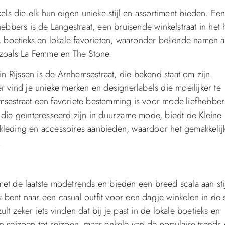
els die elk hun eigen unieke stijl en assortiment bieden. Ee
bers is de Langestraat, een bruisende winkelstraat in het h
s, boetieks en lokale favorieten, waaronder bekende namen a
zoals La Femme en The Stone.
in Rijssen is de Arnhemsestraat, die bekend staat om zijn
r vind je unieke merken en designerlabels die moeilijker te
msestraat een favoriete bestemming is voor mode-liefhebber
n die geïnteresseerd zijn in duurzame mode, biedt de Kleine
kleding en accessoires aanbieden, waardoor het gemakkelijk
.
e met de laatste modetrends en bieden een breed scala aan sti
bent naar een casual outfit voor een dagje winkelen in de 
t zeker iets vinden dat bij je past in de lokale boetieks en
n seizoen tot seizoen, maar enkele van de populaire trends 