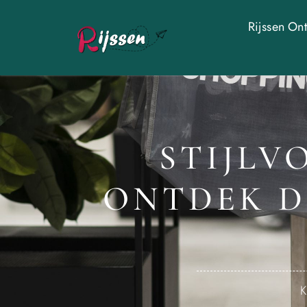
Rijssen On
STIJLV
ONTDEK D