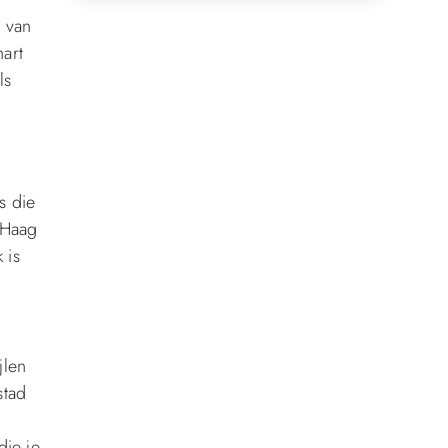
n van
art
ls
s die
 Haag
 is
jlen
stad
die je