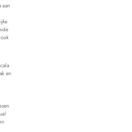
a aan
n
ijke
eide
 ook
cala
aak en
jssen
ual
en