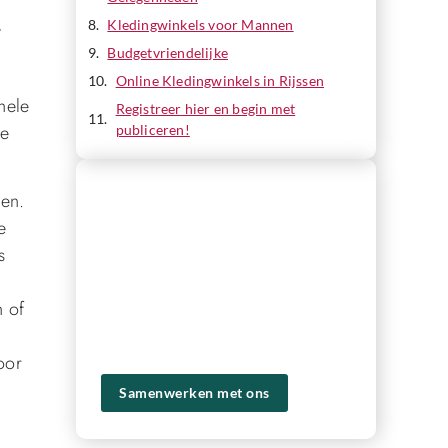
,
Kledingwinkels voor Mannen
Budgetvriendelijke
Online Kledingwinkels in Rijssen
hele
Registreer hier en begin met
le
publiceren!
REGISTREER HIER EN BEGIN MET
len.
PUBLICEREN!
e
Ons platform biedt je de tools en het
s
publiek om je content naar een hoger
niveau te tillen en een groter bereik te
 of
krijgen. Registreer vandaag nog en
ervaar zelf de voordelen van ons
platform!
oor
Samenwerken met ons