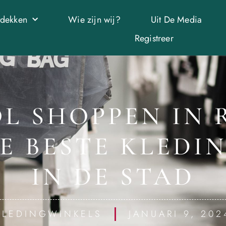
tdekken
Wie zijn wij?
Uit De Media
Registreer
OL SHOPPEN IN R
E BESTE KLEDI
IN DE STAD
KLEDINGWINKELS
JANUARI 9, 202