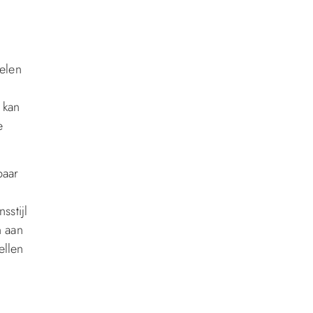
elen
 kan
e
baar
sstijl
n aan
ellen