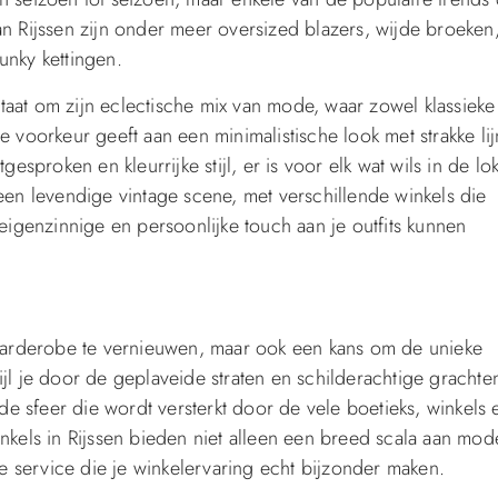
an Rijssen zijn onder meer oversized blazers, wijde broeken
unky kettingen.
 staat om zijn eclectische mix van mode, waar zowel klassieke
e voorkeur geeft aan een minimalistische look met strakke li
gesproken en kleurrijke stijl, er is voor elk wat wils in de lo
 een levendige vintage scene, met verschillende winkels die
genzinnige en persoonlijke touch aan je outfits kunnen
e garderobe te vernieuwen, maar ook een kans om de unieke
ijl je door de geplaveide straten en schilderachtige grachte
e sfeer die wordt versterkt door de vele boetieks, winkels 
nkels in Rijssen bieden niet alleen een breed scala aan mod
 service die je winkelervaring echt bijzonder maken.