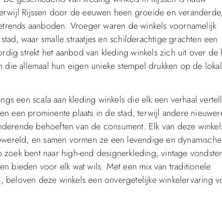
Terwijl Rijssen door de eeuwen heen groeide en veranderde
etrends aanboden. Vroeger waren de winkels voornamelijk
stad, waar smalle straatjes en schilderachtige grachten een
dig strekt het aanbod van kleding winkels zich uit over de 
en die allemaal hun eigen unieke stempel drukken op de loka
angs een scala aan kleding winkels die elk een verhaal vertel
en een prominente plaats in de stad, terwijl andere nieuwer
anderende behoeften van de consument. Elk van deze winkel
modewereld, en samen vormen ze een levendige en dynamische
oek bent naar high-end designerkleding, vintage vondsten
en bieden voor elk wat wils. Met een mix van traditionele
, beloven deze winkels een onvergetelijke winkelervaring v