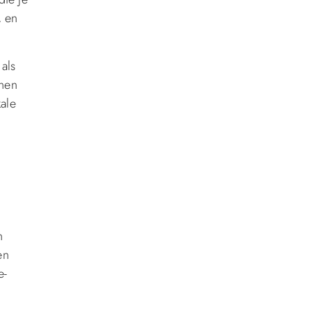
, en
 als
jnen
kale
n
en
e-