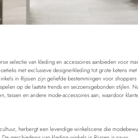
erse selectie van kleding en accessoires aanbieden voor ma
etieks met exclusieve designerkleding tot grote ketens met
inkels in Rijssen zijn geliefde bestemmingen voor shoppers
spelen op de laatste trends en seizoensgebonden stijlen. N
en, tassen en andere mode-accessoires aan, waardoor klant
 cultuur, herbergt een levendige winkelscene die modebewu
. De geschiedenis van kleding winkels in Rijssen is nauw