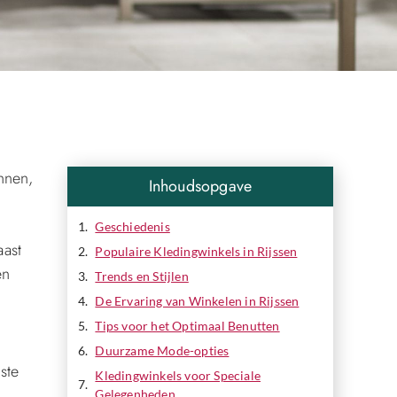
nnen,
Inhoudsopgave
Geschiedenis
aast
Populaire Kledingwinkels in Rijssen
en
Trends en Stijlen
De Ervaring van Winkelen in Rijssen
Tips voor het Optimaal Benutten
Duurzame Mode-opties
ste
Kledingwinkels voor Speciale
Gelegenheden