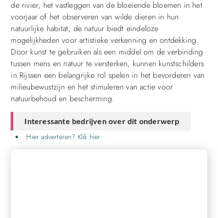
de rivier, het vastleggen van de bloeiende bloemen in het
voorjaar of het observeren van wilde dieren in hun
natuurlijke habitat, de natuur biedt eindeloze
mogelijkheden voor artistieke verkenning en ontdekking.
Door kunst te gebruiken als een middel om de verbinding
tussen mens en natuur te versterken, kunnen kunstschilders
in Rijssen een belangrijke rol spelen in het bevorderen van
milieubewustzijn en het stimuleren van actie voor
natuurbehoud en bescherming.
Interessante bedrijven over dit onderwerp
Hier adverteren? Klik hier
REGISTREER HIER EN BEGIN MET
PUBLICEREN!
Ons platform biedt je de tools en het publiek om je
content naar een hoger niveau te tillen en een groter
bereik te krijgen. Registreer vandaag nog en ervaar zelf de