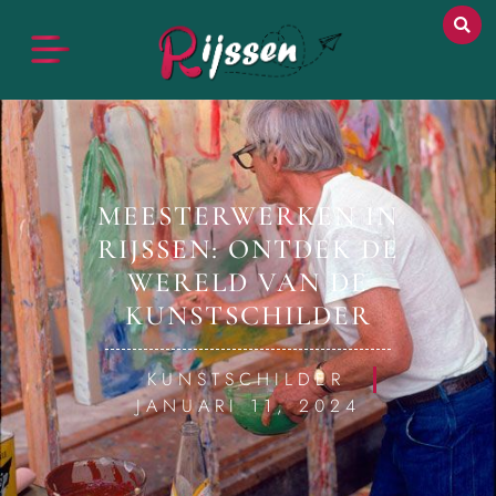
MEESTERWERKEN IN
RIJSSEN: ONTDEK DE
WERELD VAN DE
KUNSTSCHILDER
KUNSTSCHILDER
JANUARI 11, 2024