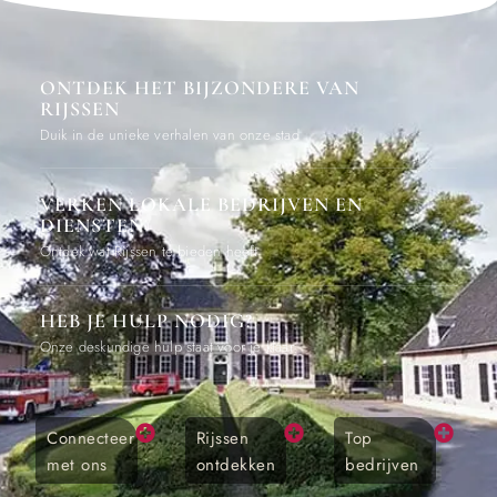
ONTDEK HET BIJZONDERE VAN
RIJSSEN
Duik in de unieke verhalen van onze stad
VERKEN LOKALE BEDRIJVEN EN
DIENSTEN
Ontdek wat Rijssen te bieden heeft
HEB JE HULP NODIG?
Onze deskundige hulp staat voor je klaar
Connecteer
Rijssen
Top
met ons
ontdekken
bedrijven