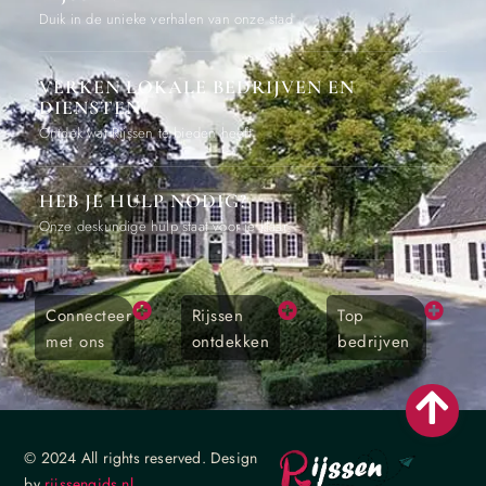
Duik in de unieke verhalen van onze stad
VERKEN LOKALE BEDRIJVEN EN
DIENSTEN
Ontdek wat Rijssen te bieden heeft
HEB JE HULP NODIG?
Onze deskundige hulp staat voor je klaar
Connecteer
Rijssen
Top
met ons
ontdekken
bedrijven
© 2024 All rights reserved. Design
by
rijssengids.nl