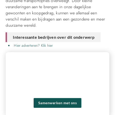
duurzame transportopties overweegt. Door kleine
veranderingen aan te brengen in onze dagelijkse
gewoonten en koopgedrag, kunnen we allemaal een
verschil maken en bijdragen aan een gezondere en meer
duurzame wereld.
Interessante bedrijven over dit onderwerp
Hier adverteren? Klik hier
REGISTREER HIER EN BEGIN MET
PUBLICEREN!
Ons platform biedt je de tools en het publiek om je
content naar een hoger niveau te tillen en een groter
bereik te krijgen. Registreer vandaag nog en ervaar zelf de
voordelen van ons platform!
Samenwerken met ons