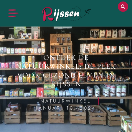
ONTDEK DE
NATUURWINKEL: DÉ PLEK
VOOR GEZOND LEVEN IN
RIJSSEN
NATUURWINKEL
JANUARI 10, 2024