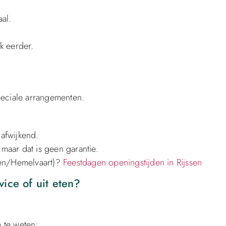
al.
k eerder.
peciale arrangementen.
afwijkend.
aar dat is geen garantie.
ren/Hemelvaart)?
Feestdagen openingstijden in Rijssen
ice of uit eten?
m te weten: