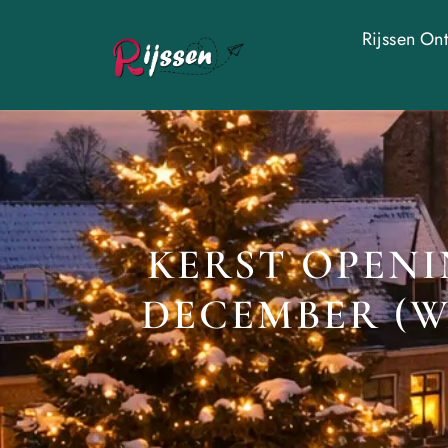
Rijssen On
KERST OPENIN
DECEMBER (WA