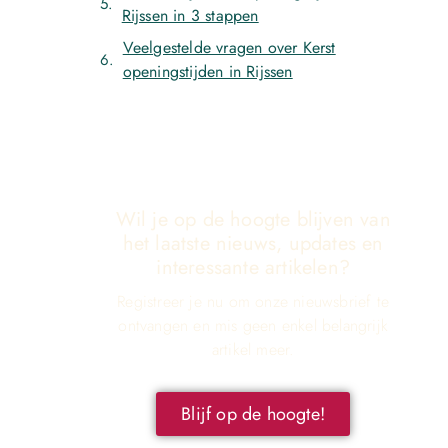
Rijssen in 3 stappen
Veelgestelde vragen over Kerst
openingstijden in Rijssen
Wil je op de hoogte blijven van
het laatste nieuws, updates en
interessante artikelen?
Registreer je nu om onze nieuwsbrief te
ontvangen en mis geen enkel belangrijk
artikel meer.
Blijf op de hoogte!