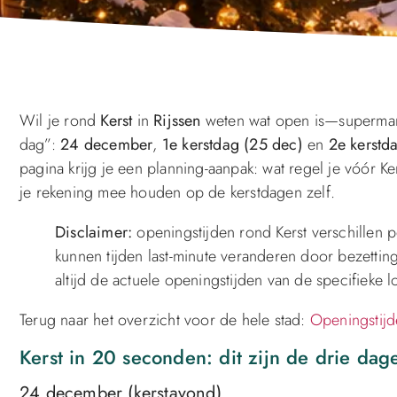
Wil je rond
Kerst
in
Rijssen
weten wat open is—supermarkt
dag”:
24 december
,
1e kerstdag (25 dec)
en
2e kerstd
pagina krijg je een planning-aanpak: wat regel je vóór 
je rekening mee houden op de kerstdagen zelf.
Disclaimer:
openingstijden rond Kerst verschillen p
kunnen tijden last-minute veranderen door bezettin
altijd de actuele openingstijden van de specifieke l
Terug naar het overzicht voor de hele stad:
Openingstijd
Kerst in 20 seconden: dit zijn de drie dag
24 december (kerstavond)