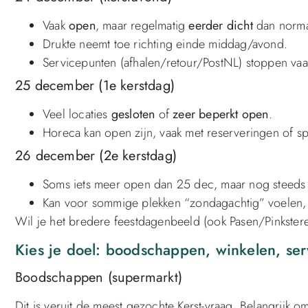
Vaak
open
, maar regelmatig
eerder dicht
dan norma
Drukte neemt toe richting einde middag/avond.
Servicepunten (afhalen/retour/PostNL) stoppen vaa
25 december (1e kerstdag)
Veel locaties
gesloten
of
zeer beperkt open
.
Horeca kan open zijn, vaak met reserveringen of s
26 december (2e kerstdag)
Soms iets meer open dan 25 dec, maar nog steeds 
Kan voor sommige plekken “zondagachtig” voelen, m
Wil je het bredere feestdagenbeeld (ook Pasen/Pinkste
Kies je doel: boodschappen, winkelen, serv
Boodschappen (supermarkt)
Dit is veruit de meest gezochte Kerst-vraag. Belangrijk o