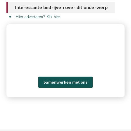
Interessante bedrijven over dit onderwerp
Hier adverteren? Klik hier
REGISTREER HIER EN BEGIN MET
PUBLICEREN!
Ons platform biedt je de tools en het publiek om je
content naar een hoger niveau te tillen en een groter
bereik te krijgen. Registreer vandaag nog en ervaar zelf de
voordelen van ons platform!
Samenwerken met ons