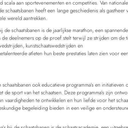
d scala aan sportevenementen en competities. Van national
de schaatsbanen heeft een lange geschiedenis als gastheer 
ele wereld aantrekken.
j de schaatsbanen is de jaarlijkse marathon, een spannende
 deelnemers op de proef stelt terwijl ze strijden om de ti
edstrijden, kunstschaatswedstrijden en
alenteerde atleten hun beste prestaties laten zien voor ee
 de schaatsbanen ook educatieve programma’s en initiatieven
met de sport van het schaatsen. Deze programma’s zijn ontw
n vaardigheden te ontwikkelen en hun liefde voor het schaa
 deskundige begeleiding bieden in een veilige en ondersteu
’s bij de schaatsbanen is de schaatsacademie, een uitgebre