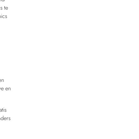
s te
ics
en
ve en
tis
nders