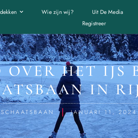
tdekken
Wie zijn wij?
Uit De Media
Registreer
 OVER HET IJS 
ATSBAAN IN RI
SCHAATSBAAN
JANUARI 11, 2024