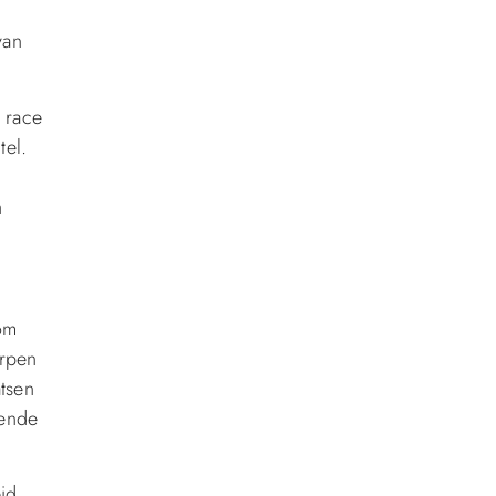
e
van
 race
tel.
n
 om
orpen
tsen
nende
id