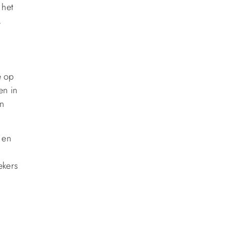
 het
,
e op
en in
en
 en
ekers