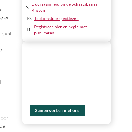
Duurzaamheid bij de Schaatsbaan in
n
Rijssen
ie en
Toekomstperspectieven
n
Registreer hier en begin met
 punt
publiceren!
el
REGISTREER HIER EN BEGIN MET
PUBLICEREN!
Ons platform biedt je de tools en het
publiek om je content naar een hoger
niveau te tillen en een groter bereik te
l
krijgen. Registreer vandaag nog en
ervaar zelf de voordelen van ons
platform!
Samenwerken met ons
door
nde