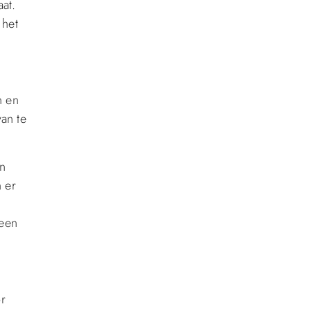
at.
 het
n en
van te
en
n er
 een
or