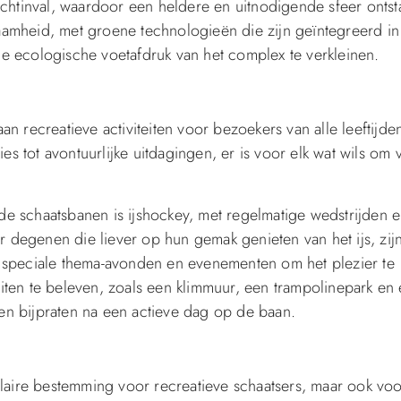
ichtinval, waardoor een heldere en uitnodigende sfeer ontsta
amheid, met groene technologieën die zijn geïntegreerd in
e ecologische voetafdruk van het complex te verkleinen.
n recreatieve activiteiten voor bezoekers van alle leeftijde
ies tot avontuurlijke uitdagingen, er is voor elk wat wils om 
j de schaatsbanen is ijshockey, met regelmatige wedstrijden 
or degenen die liever op hun gemak genieten van het ijs, zij
t speciale thema-avonden en evenementen om het plezier te
iteiten te beleven, zoals een klimmuur, een trampolinepark en
en bijpraten na een actieve dag op de baan.
ulaire bestemming voor recreatieve schaatsers, maar ook vo