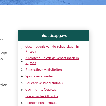
Inhoudsopgave
sen
Geschiedenis van de Schaatsbaan in
Rijssen
 zijn
an
Architectuur van de Schaatsbaan in
Rijssen
Recreatieve Activiteiten
Sportevenementen
Educatieve Programma’s
erden
Community Outreach
Toeristische Attractie
Economische Impact