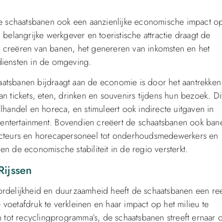
 de schaatsbanen ook een aanzienlijke economische impact o
langrijke werkgever en toeristische attractie draagt de
t creëren van banen, het genereren van inkomsten en het
diensten in de omgeving.
atsbanen bijdraagt aan de economie is door het aantrekken
n tickets, eten, drinken en souvenirs tijdens hun bezoek. Di
lhandel en horeca, en stimuleert ook indirecte uitgaven in
entertainment. Bovendien creëert de schaatsbanen ook ban
ructeurs en horecapersoneel tot onderhoudsmedewerkers en
n de economische stabiliteit in de regio versterkt.
Rijssen
ordelijkheid en duurzaamheid heeft de schaatsbanen een re
voetafdruk te verkleinen en haar impact op het milieu te
tot recyclingprogramma’s, de schaatsbanen streeft ernaar 