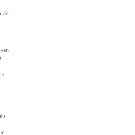
p de
 van
t
en
eks
om