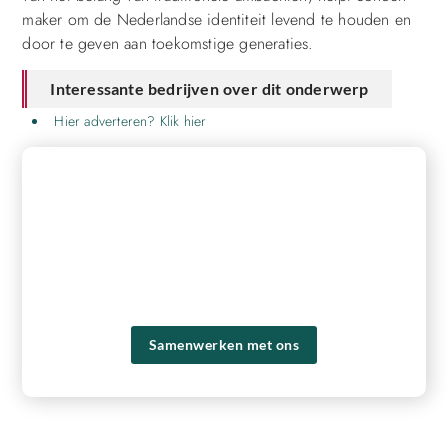
maker om de Nederlandse identiteit levend te houden en
door te geven aan toekomstige generaties.
Interessante bedrijven over dit onderwerp
Hier adverteren? Klik hier
REGISTREER HIER EN BEGIN MET
PUBLICEREN!
Ons platform biedt je de tools en het publiek om je
content naar een hoger niveau te tillen en een groter
bereik te krijgen. Registreer vandaag nog en ervaar zelf de
voordelen van ons platform!
Samenwerken met ons