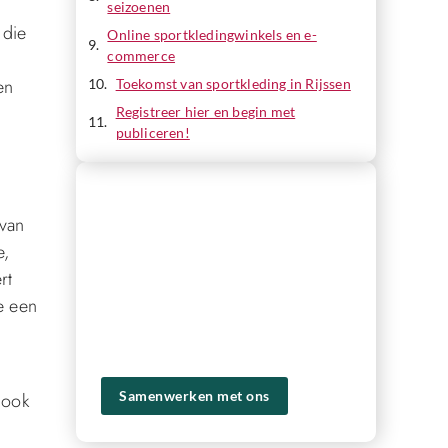
seizoenen
 die
Online sportkledingwinkels en e-
commerce
en
Toekomst van sportkleding in Rijssen
Registreer hier en begin met
publiceren!
REGISTREER HIER EN BEGIN MET
PUBLICEREN!
 van
Ons platform biedt je de tools en het
e,
publiek om je content naar een hoger
rt
niveau te tillen en een groter bereik te
e een
krijgen. Registreer vandaag nog en
ervaar zelf de voordelen van ons
platform!
Samenwerken met ons
 ook