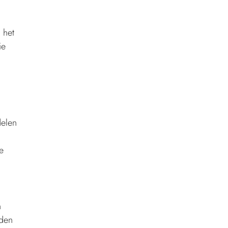
 het
ie
delen
e
n
eden