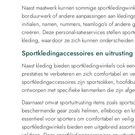
Naast maatwerk kunnen sommige sportkledingwinke
borduurwerk of andere aanpassingen aan kledingst
initialen, namen, nummers, teamlogo’s of andere g
creëren. Deze personalisatieservices stellen sporte
kleding, waardoor ze zich kunnen onderscheiden
Sportkledingaccessoires en uitrusting
Naast kleding bieden sportkledingwinkels ook een 
prestaties te verbeteren en zich comfortabel en v
sportkledingaccessoires zijn sportsokken, hoofdb
ontworpen met specifieke kenmerken die zijn afge
Daarnaast omvat sportuitrusting items zoals sports
beschermende gear zoals helmen, elleboog- en kn
essentieel voor sporters om comfortabel en veilig 
sportkledingwinkels bieden een uitgebreid assor
voldoen. Door sportkledingaccessoires en uitrusti