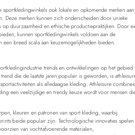
e sportkledingwinkels ook lokale en opkomende merken aan
kten. Deze merken kunnen zich onderscheiden door unieke
 op duurzaamheid en ethische productiepraktijken. Door e
 bieden, kunnen sportkledingwinkels voldoen aan de
n een breed scala aan keuzemogelijkheden bieden.
ortkledingindustrie trends en ontwikkelingen op het gebied
end die de laatste jaren populair is geworden, is athleisur
portactiviteiten als alledaagse kleding. Athleisure combinee
kleding een veelzijdige en trendy keuze wordt voor mensen di
rpen, kleuren en patronen van sport kleding, waarbij
prints beide populair zijn. Technologische innovaties spelen
 voorzien van vochtafvoerende materialen,