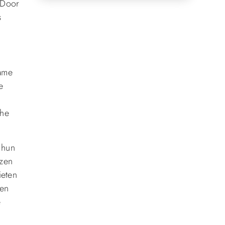
 Door
s
zame
e
che
 hun
ezen
ieten
den
e