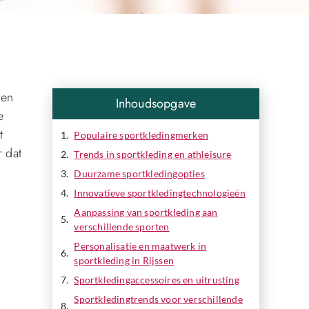
 en
Inhoudsopgave
e
t
Populaire sportkledingmerken
 dat
Trends in sportkleding en athleisure
Duurzame sportkledingopties
Innovatieve sportkledingtechnologieën
Aanpassing van sportkleding aan
verschillende sporten
Personalisatie en maatwerk in
sportkleding in Rijssen
Sportkledingaccessoires en uitrusting
Sportkledingtrends voor verschillende