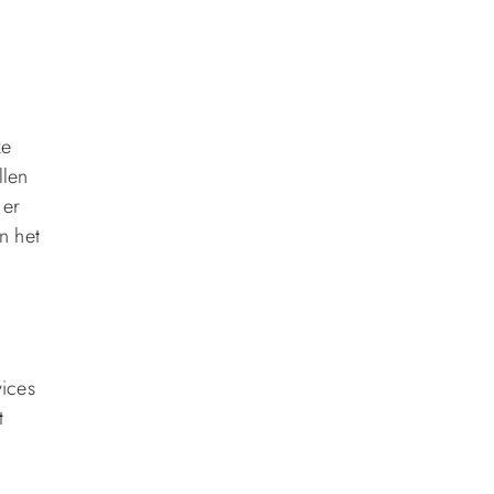
ze
llen
 er
n het
vices
t