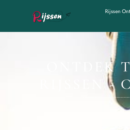
Rijssen On
ONTDEK T
RIJSSEN -