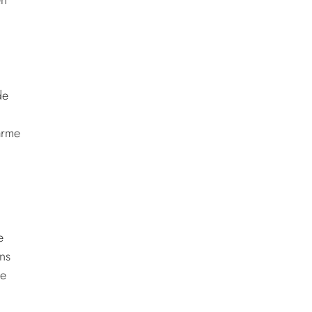
de
arme
e
ns
de