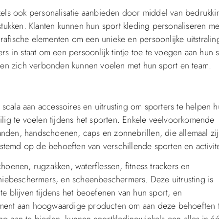
ls ook personalisatie aanbieden door middel van bedrukki
ukken. Klanten kunnen hun sport kleding personaliseren me
rafische elementen om een unieke en persoonlijke uitstralin
rs in staat om een persoonlijk tintje toe te voegen aan hun 
 en zich verbonden kunnen voelen met hun sport en team.
scala aan accessoires en uitrusting om sporters te helpen 
eilig te voelen tijdens het sporten. Enkele veelvoorkomende
anden, handschoenen, caps en zonnebrillen, die allemaal zi
stemd op de behoeften van verschillende sporten en activite
choenen, rugzakken, waterflessen, fitness trackers en
iebeschermers, en scheenbeschermers. Deze uitrusting is
te blijven tijdens het beoefenen van hun sport, en
timent aan hoogwaardige producten om aan deze behoeften 
ng aan te bieden, kunnen sportkledingwinkels een alles-in-é