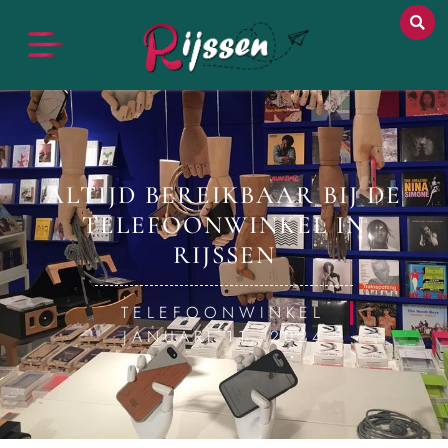
ALTIJD BEREIKBAAR BIJ DE
TELEFOONWINKEL IN
RIJSSEN
TELEFOONWINKEL
JANUARI 11, 2024