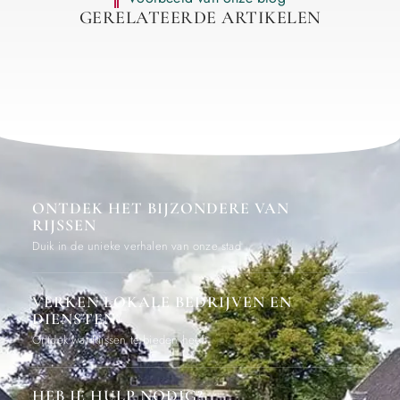
GERELATEERDE ARTIKELEN
ONTDEK HET BIJZONDERE VAN
RIJSSEN
Duik in de unieke verhalen van onze stad
VERKEN LOKALE BEDRIJVEN EN
DIENSTEN
Ontdek wat Rijssen te bieden heeft
HEB JE HULP NODIG?