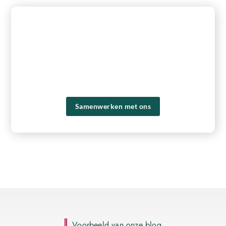
REGISTREER HIER EN BEGIN MET
PUBLICEREN!
Ons platform biedt je de tools en het publiek om je
content naar een hoger niveau te tillen en een groter
bereik te krijgen. Registreer vandaag nog en ervaar zelf de
voordelen van ons platform!
Samenwerken met ons
Voorbeeld van onze blog