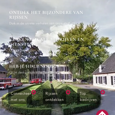
ONTDEK HET BIJZONDERE VAN
RIJSSEN
Duik in de unieke verhalen van onze stad
VERKEN LOKALE BEDRIJVEN EN
DIENSTEN
Ontdek wat Rijssen te bieden heeft
HEB JE HULP NODIG?
Onze deskundige hulp staat voor je klaar
Connecteer
Rijssen
Top
met ons
ontdekken
bedrijven