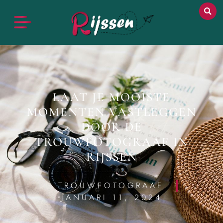
LAAT JE MOOISTE
MOMENTEN VASTLEGGEN
DOOR DE
TROUWFOTOGRAAF IN
RIJSSEN
TROUWFOTOGRAAF
JANUARI 11, 2024