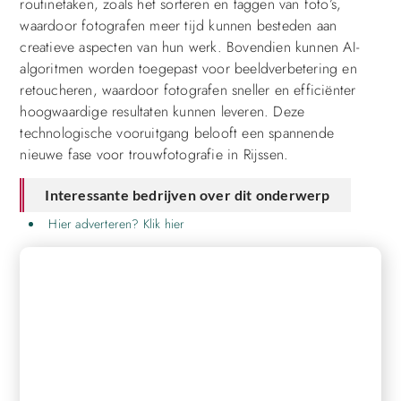
routinetaken, zoals het sorteren en taggen van foto’s,
waardoor fotografen meer tijd kunnen besteden aan
creatieve aspecten van hun werk. Bovendien kunnen AI-
algoritmen worden toegepast voor beeldverbetering en
retoucheren, waardoor fotografen sneller en efficiënter
hoogwaardige resultaten kunnen leveren. Deze
technologische vooruitgang belooft een spannende
nieuwe fase voor trouwfotografie in Rijssen.
Interessante bedrijven over dit onderwerp
Hier adverteren? Klik hier
REGISTREER HIER EN BEGIN MET
PUBLICEREN!
Ons platform biedt je de tools en het publiek om je
content naar een hoger niveau te tillen en een groter
bereik te krijgen. Registreer vandaag nog en ervaar zelf de
voordelen van ons platform!