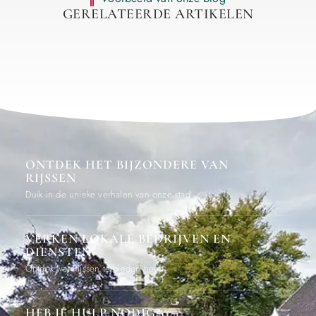
GERELATEERDE ARTIKELEN
ONTDEK HET BIJZONDERE VAN
RIJSSEN
Duik in de unieke verhalen van onze stad
VERKEN LOKALE BEDRIJVEN EN
DIENSTEN
Ontdek wat Rijssen te bieden heeft
HEB JE HULP NODIG?