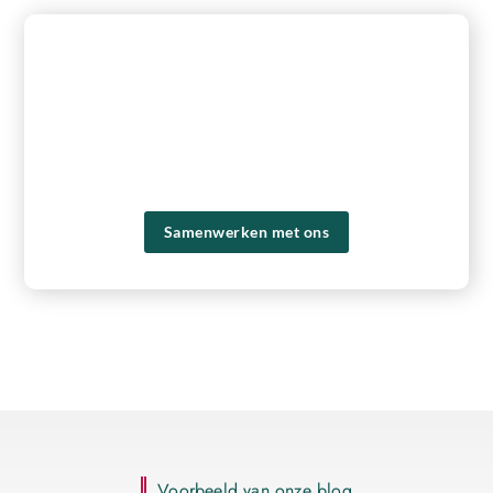
REGISTREER HIER EN BEGIN MET
PUBLICEREN!
Ons platform biedt je de tools en het publiek om je
content naar een hoger niveau te tillen en een groter
bereik te krijgen. Registreer vandaag nog en ervaar zelf de
voordelen van ons platform!
Samenwerken met ons
Voorbeeld van onze blog