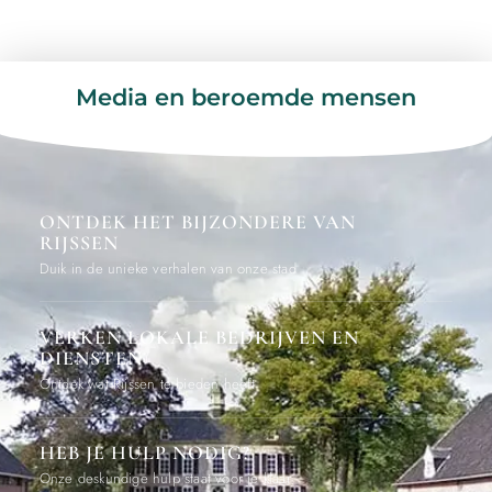
Media en beroemde mensen
ONTDEK HET BIJZONDERE VAN
RIJSSEN
Duik in de unieke verhalen van onze stad
VERKEN LOKALE BEDRIJVEN EN
DIENSTEN
Ontdek wat Rijssen te bieden heeft
HEB JE HULP NODIG?
Onze deskundige hulp staat voor je klaar