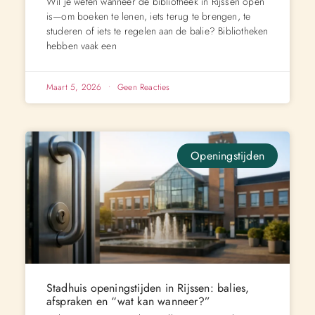
Wil je weten wanneer de bibliotheek in Rijssen open
is—om boeken te lenen, iets terug te brengen, te
studeren of iets te regelen aan de balie? Bibliotheken
hebben vaak een
Maart 5, 2026
Geen Reacties
Openingstijden
Stadhuis openingstijden in Rijssen: balies,
afspraken en “wat kan wanneer?”