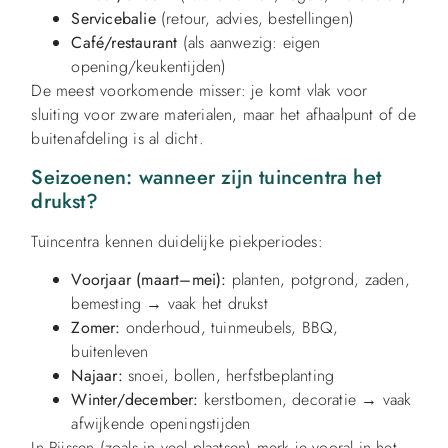
Servicebalie
(retour, advies, bestellingen)
Café/restaurant
(als aanwezig: eigen
opening/keukentijden)
De meest voorkomende misser: je komt vlak voor
sluiting voor zware materialen, maar het afhaalpunt of de
buitenafdeling is al dicht.
Seizoenen: wanneer zijn tuincentra het
drukst?
Tuincentra kennen duidelijke piekperiodes:
Voorjaar (maart–mei):
planten, potgrond, zaden,
bemesting → vaak het drukst
Zomer:
onderhoud, tuinmeubels, BBQ,
buitenleven
Najaar:
snoei, bollen, herfstbeplanting
Winter/december:
kerstbomen, decoratie → vaak
afwijkende openingstijden
In Rijssen (zoals in veel plaatsen) merk je vooral in het