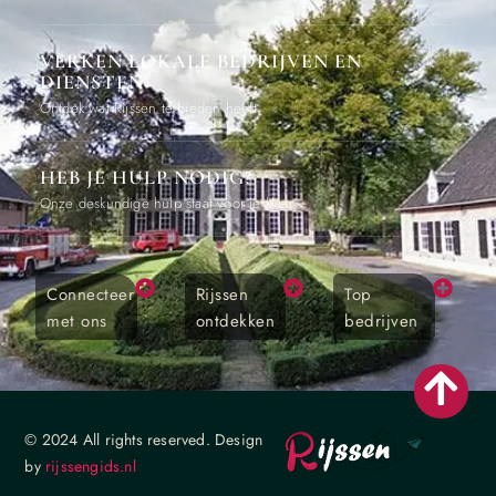
VERKEN LOKALE BEDRIJVEN EN
DIENSTEN
Ontdek wat Rijssen te bieden heeft
HEB JE HULP NODIG?
Onze deskundige hulp staat voor je klaar
Connecteer
Rijssen
Top
met ons
ontdekken
bedrijven
© 2024 All rights reserved. Design
by
rijssengids.nl