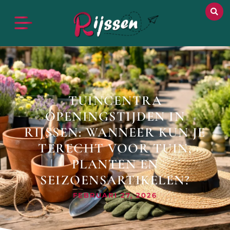
TUINCENTRA
OPENINGSTIJDEN IN
RIJSSEN: WANNEER KUN JE
TERECHT VOOR TUIN,
PLANTEN EN
SEIZOENSARTIKELEN?
FEBRUARI 27, 2026